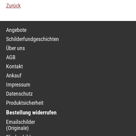
Zurück
Navigation
Angebote
überspringen
Schilderfundgeschichten
Über uns
AGB
Kontakt
Ankauf
Impressum
Datenschutz
Produktsicherheit
Bestellung widerrufen
Navigation
Emailschilder
überspringen
(Originale)