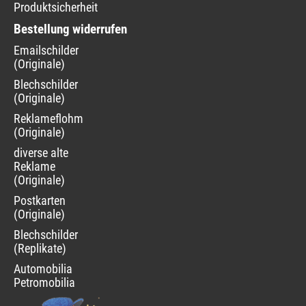
Produktsicherheit
Bestellung widerrufen
Navigation
Emailschilder
überspringen
(Originale)
Blechschilder
(Originale)
Reklameflohmarkt
(Originale)
diverse alte
Reklame
(Originale)
Postkarten
(Originale)
Blechschilder
(Replikate)
Automobilia
Petromobilia