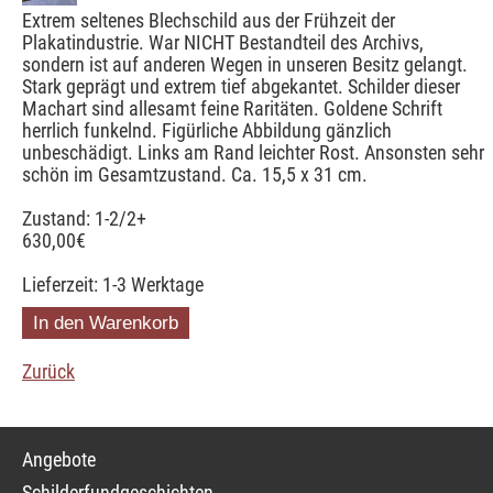
Extrem seltenes Blechschild aus der Frühzeit der
Plakatindustrie. War NICHT Bestandteil des Archivs,
sondern ist auf anderen Wegen in unseren Besitz gelangt.
Stark geprägt und extrem tief abgekantet. Schilder dieser
Machart sind allesamt feine Raritäten. Goldene Schrift
herrlich funkelnd. Figürliche Abbildung gänzlich
unbeschädigt. Links am Rand leichter Rost. Ansonsten sehr
schön im Gesamtzustand. Ca. 15,5 x 31 cm.
Zustand: 1-2/2+
630,00
€
Lieferzeit: 1-3 Werktage
Zurück
Navigation
Angebote
überspringen
Schilderfundgeschichten