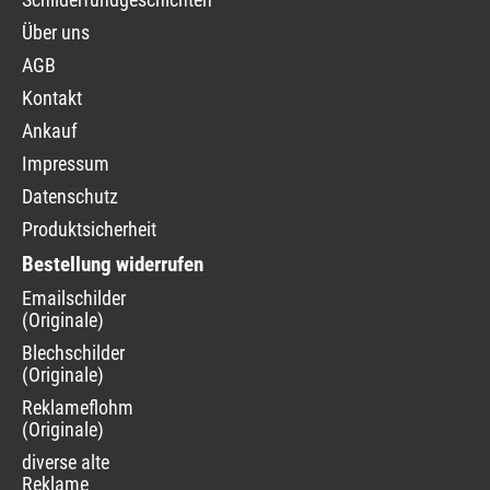
Über uns
AGB
Kontakt
Ankauf
Impressum
Datenschutz
Produktsicherheit
Bestellung widerrufen
Navigation
Emailschilder
überspringen
(Originale)
Blechschilder
(Originale)
Reklameflohmarkt
(Originale)
diverse alte
Reklame