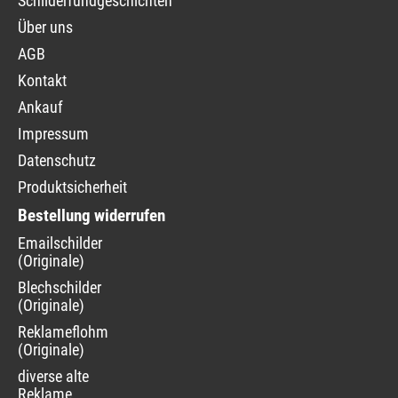
Schilderfundgeschichten
Über uns
AGB
Kontakt
Ankauf
Impressum
Datenschutz
Produktsicherheit
Bestellung widerrufen
Navigation
Emailschilder
überspringen
(Originale)
Blechschilder
(Originale)
Reklameflohmarkt
(Originale)
diverse alte
Reklame