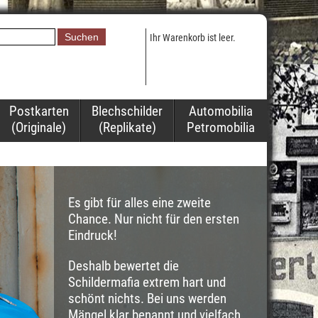
Ihr Warenkorb ist leer.
Postkarten
Blechschilder
Automobilia
(Originale)
(Replikate)
Petromobilia
Es gibt für alles eine zweite
Chance. Nur nicht für den ersten
Eindruck!
Deshalb bewertet die
Schildermafia extrem hart und
schönt nichts. Bei uns werden
Mängel klar benannt und vielfach