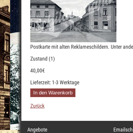
Postkarte mit alten Reklameschildern. Unter and
Zustand (1)
40,00
€
Lieferzeit: 1-3 Werktage
Zurück
Navigation
Navigati
Angebote
Emailschi