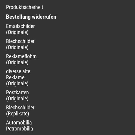
Produktsicherheit
Bestellung widerrufen
Navigation
Emailschilder
überspringen
(Originale)
Blechschilder
(Originale)
Reklameflohmarkt
(Originale)
diverse alte
Reklame
(Originale)
Postkarten
(Originale)
Blechschilder
(Replikate)
Automobilia
Petromobilia