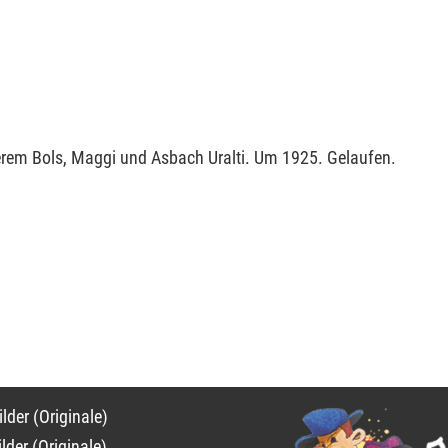
derem Bols, Maggi und Asbach Uralti. Um 1925. Gelaufen.
on
lder (Originale)
ngen
lder (Originale)