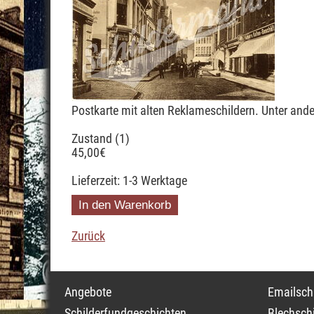
Postkarte mit alten Reklameschildern. Unter an
Zustand (1)
45,00
€
Lieferzeit: 1-3 Werktage
Zurück
Navigation
Navigati
Angebote
Emailschi
überspringen
überspri
Schilderfundgeschichten
Blechschi