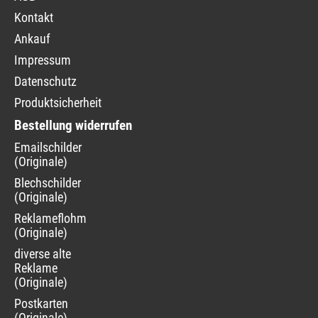
Kontakt
Ankauf
Impressum
Datenschutz
Produktsicherheit
Bestellung widerrufen
Navigation
Emailschilder
überspringen
(Originale)
Blechschilder
(Originale)
Reklameflohmarkt
(Originale)
diverse alte
Reklame
(Originale)
Postkarten
(Originale)