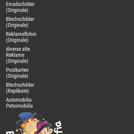
Navigation
Emailschilder
überspringen
(Originale)
Blechschilder
(Originale)
Reklameflohmarkt
(Originale)
diverse alte
Reklame
(Originale)
Postkarten
(Originale)
Blechschilder
(Replikate)
Automobilia
Petromobilia