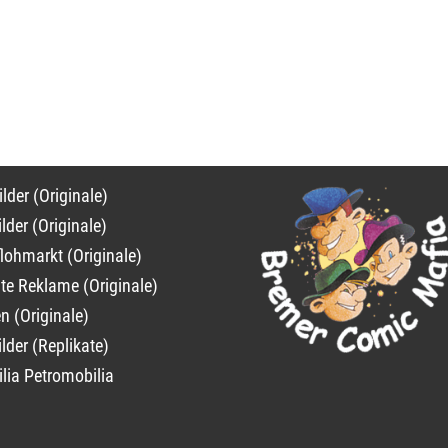
on
lder (Originale)
ngen
lder (Originale)
lohmarkt (Originale)
lte Reklame (Originale)
n (Originale)
lder (Replikate)
lia Petromobilia