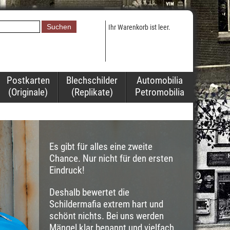
Ihr Warenkorb ist leer.
Postkarten
Blechschilder
Automobilia
(Originale)
(Replikate)
Petromobilia
Es gibt für alles eine zweite
Chance. Nur nicht für den ersten
Eindruck!
Deshalb bewertet die
Schildermafia extrem hart und
schönt nichts. Bei uns werden
Mängel klar benannt und vielfach