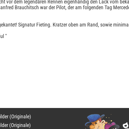
acht vor dem legendären Rennen eigenhändig den Lack vom be
anfred Brauchitsch war der Pilot, der am folgenden Tag Merced
ekantet! Signatur Fieting. Kratzer oben am Rand, sowie minimale
ul "
on
lder (Originale)
ngen
lder (Originale)