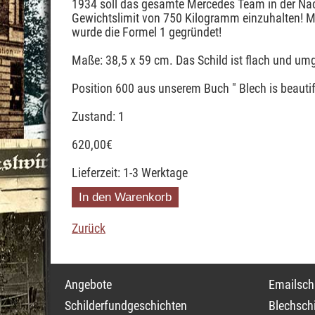
1934 soll das gesamte Mercedes Team in der N
Gewichtslimit von 750 Kilogramm einzuhalten! M
wurde die Formel 1 gegründet!
Maße: 38,5 x 59 cm. Das Schild ist flach und umg
Position 600 aus unserem Buch " Blech is beautif
Zustand: 1
620,00
€
Lieferzeit: 1-3 Werktage
Zurück
Navigation
Navigati
Angebote
Emailschi
überspringen
überspri
Schilderfundgeschichten
Blechschi