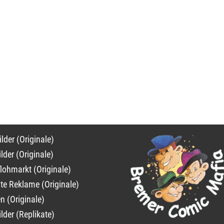
on
lder (Originale)
ngen
lder (Originale)
lohmarkt (Originale)
lte Reklame (Originale)
n (Originale)
lder (Replikate)