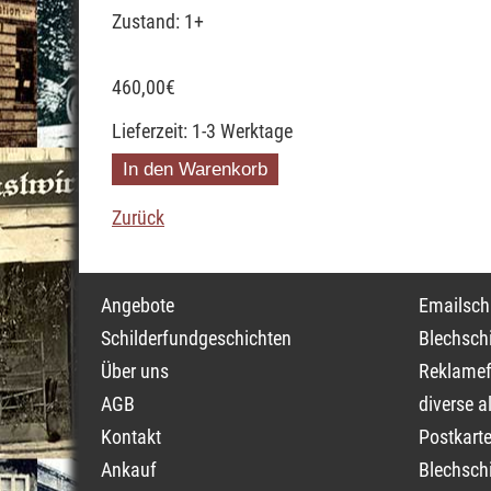
Zustand: 1+
460,00
€
Lieferzeit: 1-3 Werktage
Zurück
Navigation
Navigati
Angebote
Emailschi
überspringen
überspri
Schilderfundgeschichten
Blechschi
Über uns
Reklamef
AGB
diverse a
Kontakt
Postkarte
Ankauf
Blechschi