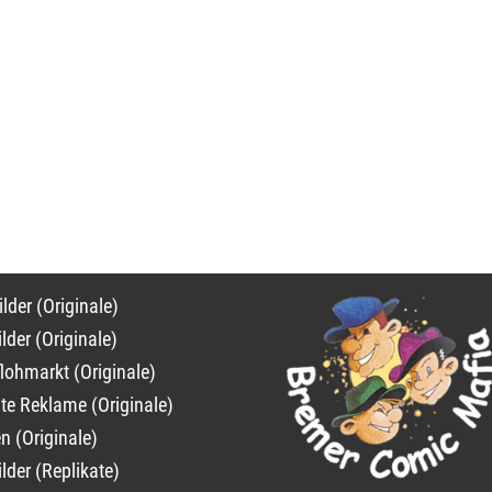
on
lder (Originale)
ngen
lder (Originale)
lohmarkt (Originale)
lte Reklame (Originale)
n (Originale)
lder (Replikate)