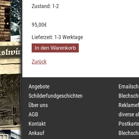
Zustand: 1-2
95,00
€
Lieferzeit: 1-3 Werktage
Zurück
Navigation
Navigati
Angebote
Emailschi
überspringen
überspri
Schilderfundgeschichten
Blechschi
Über uns
Reklamef
AGB
diverse a
Kontakt
Postkarte
Ankauf
Blechschi