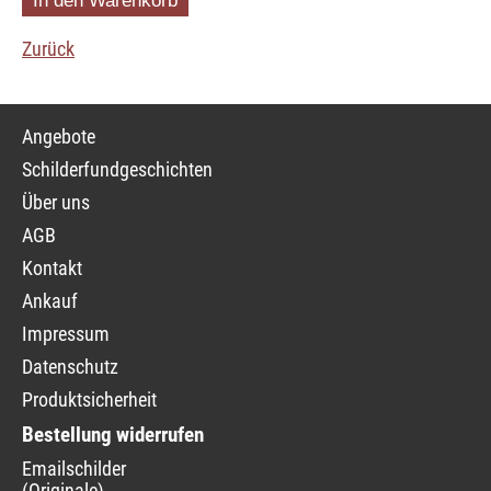
Zurück
Navigation
Angebote
überspringen
Schilderfundgeschichten
Über uns
AGB
Kontakt
Ankauf
Impressum
Datenschutz
Produktsicherheit
Bestellung widerrufen
Navigation
Emailschilder
überspringen
(Originale)