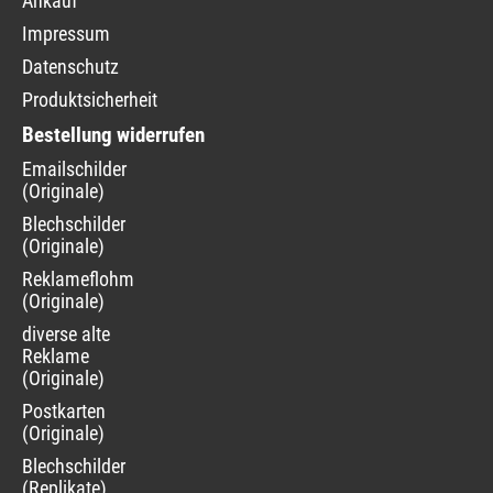
Ankauf
Impressum
Datenschutz
Produktsicherheit
Bestellung widerrufen
Navigation
Emailschilder
überspringen
(Originale)
Blechschilder
(Originale)
Reklameflohmarkt
(Originale)
diverse alte
Reklame
(Originale)
Postkarten
(Originale)
Blechschilder
(Replikate)